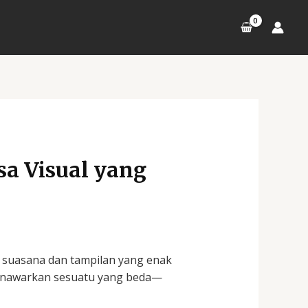
sa Visual yang
i suasana dan tampilan yang enak
 menawarkan sesuatu yang beda—