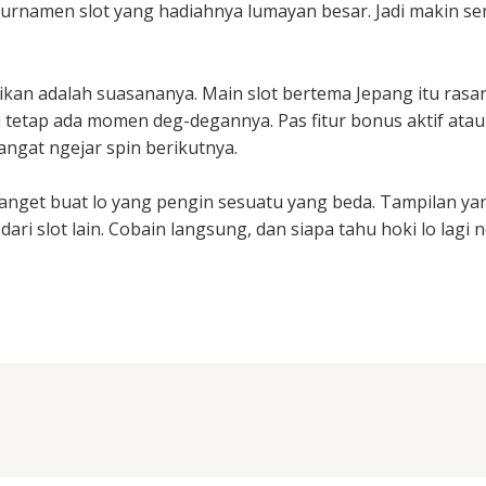
turnamen slot yang hadiahnya lumayan besar. Jadi makin se
ikan adalah suasananya. Main slot bertema Jepang itu rasan
tetap ada momen deg-degannya. Pas fitur bonus aktif atau s
angat ngejar spin berikutnya.
nget buat lo yang pengin sesuatu yang beda. Tampilan yang
i slot lain. Cobain langsung, dan siapa tahu hoki lo lagi 