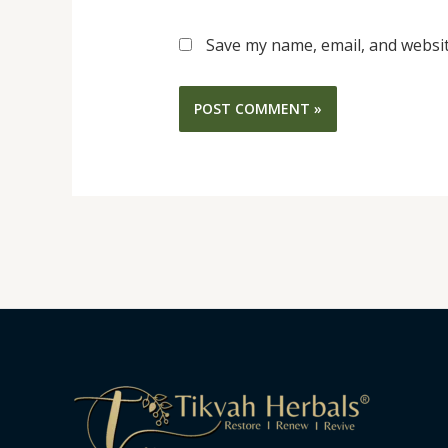
Save my name, email, and websit