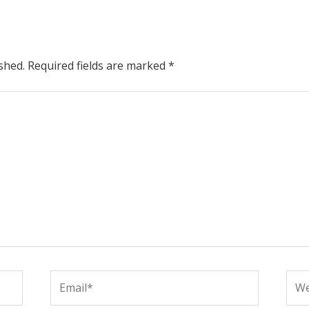
shed.
Required fields are marked
*
Email*
Web