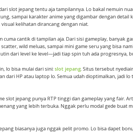
ari slot jepang tentu aja tampilannya. Lo bakal nemuin nuan
ntung, sampai karakter anime yang digambar dengan detail
visual kelihatan dirancang dengan niat.
n cuma cantik di tampilan aja. Dari sisi gameplay, banyak g
us scatter, wild meluas, sampai mini game seru yang bisa 
utin dari level ke level—jadi tiap spin tuh ada progresnya,
 lo bisa mulai dari sini:
slot jepang
. Situs tersebut nyedia
 dari HP atau laptop lo. Semua udah dioptimalkan, jadi lo t
ame slot jepang punya RTP tinggi dan gameplay yang fair. A
enang yang lebih terbuka. Nggak perlu modal gede buat mula
ot jepang biasanya juga nggak pelit promo. Lo bisa dapet bon