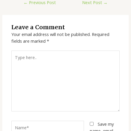
←
Previous Post
Next Post
→
Leave a Comment
Your email address will not be published.
Required
fields are marked
*
Type
here..
Name*
Save my
name, email,