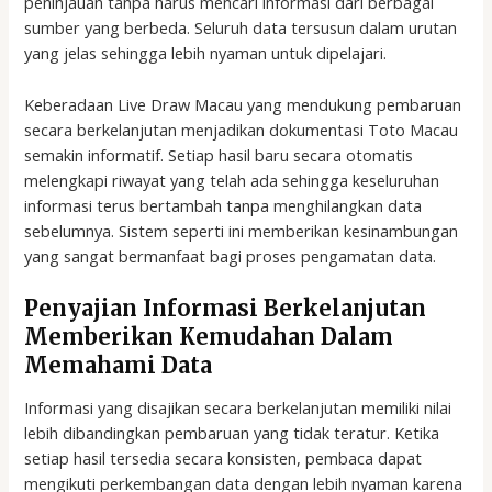
peninjauan tanpa harus mencari informasi dari berbagai
sumber yang berbeda. Seluruh data tersusun dalam urutan
yang jelas sehingga lebih nyaman untuk dipelajari.
Keberadaan Live Draw Macau yang mendukung pembaruan
secara berkelanjutan menjadikan dokumentasi Toto Macau
semakin informatif. Setiap hasil baru secara otomatis
melengkapi riwayat yang telah ada sehingga keseluruhan
informasi terus bertambah tanpa menghilangkan data
sebelumnya. Sistem seperti ini memberikan kesinambungan
yang sangat bermanfaat bagi proses pengamatan data.
Penyajian Informasi Berkelanjutan
Memberikan Kemudahan Dalam
Memahami Data
Informasi yang disajikan secara berkelanjutan memiliki nilai
lebih dibandingkan pembaruan yang tidak teratur. Ketika
setiap hasil tersedia secara konsisten, pembaca dapat
mengikuti perkembangan data dengan lebih nyaman karena