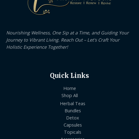
Nourishing Wellness, One Sip at a Time, and Guiding Your
Journey to Vibrant Living. Reach Out – Let's Craft Your
Holistic Experience Together!
Quick Links
Home
Shop All
Herbal Teas
Bundles
Detox
Capsules
Topicals