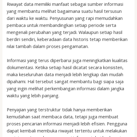
Riwayat data memiliki manfaat sebagai sumber informasi
yang membantu melihat bagaimana suatu hasil tersusun
dari waktu ke waktu. Penyusunan yang rapi memudahkan
pembaca untuk membandingkan setiap periode serta
mengenali perubahan yang terjadi. Walaupun setiap hasil
berdiri sendiri, keberadaan data historis tetap memberikan
nilai tambah dalam proses pengamatan.
Informasi yang terus diperbarui juga meningkatkan kualitas
dokumentasi. Ketika setiap hasil dicatat secara konsisten,
maka keseluruhan data menjadi lebih lengkap dan mudah
dipahami. Hal tersebut sangat membantu bagi siapa saja
yang ingin melihat perkembangan informasi dalam jangka
waktu yang lebih panjang.
Penyajian yang terstruktur tidak hanya memberikan
kemudahan saat membaca data, tetapi juga membuat
proses pencarian informasi menjadi lebih efisien. Pengguna
dapat kembali membuka riwayat tertentu untuk melakukan