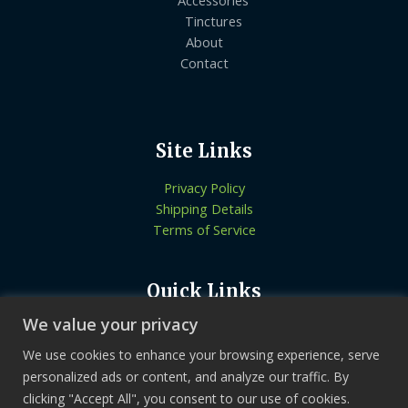
Accessories
Tinctures
About
Contact
Site Links
Privacy Policy
Shipping Details
Terms of Service
Quick Links
We value your privacy
Know More About Us
Let’s Connect
We use cookies to enhance your browsing experience, serve
Locate Stores
personalized ads or content, and analyze our traffic. By
clicking "Accept All", you consent to our use of cookies.