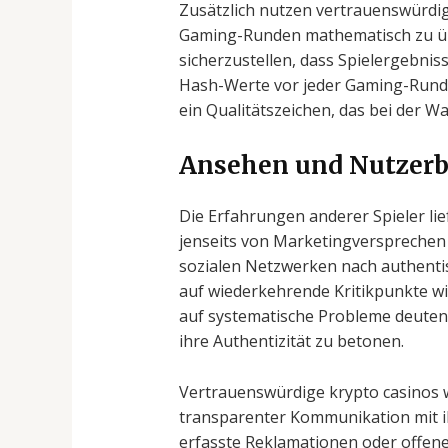
Zusätzlich nutzen vertrauenswürdige
Gaming-Runden mathematisch zu übe
sicherzustellen, dass Spielergebnis
Hash-Werte vor jeder Gaming-Runde,
ein Qualitätszeichen, das bei der W
Ansehen und Nutzer
Die Erfahrungen anderer Spieler lief
jenseits von Marketingversprechen
sozialen Netzwerken nach authentis
auf wiederkehrende Kritikpunkte w
auf systematische Probleme deuten.
ihre Authentizität zu betonen.
Vertrauenswürdige krypto casinos w
transparenter Kommunikation mit ih
erfasste Reklamationen oder offene 