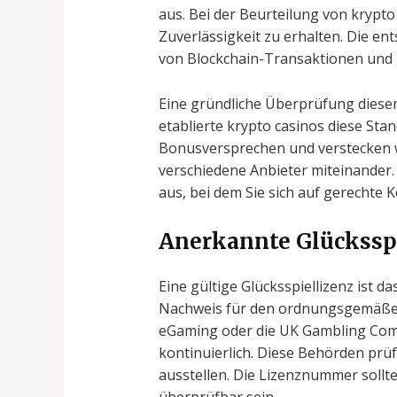
aus. Bei der Beurteilung von krypto
Zuverlässigkeit zu erhalten. Die e
von Blockchain-Transaktionen und g
Eine gründliche Überprüfung dieser
etablierte krypto casinos diese Sta
Bonusversprechen und verstecken wi
verschiedene Anbieter miteinander. 
aus, bei dem Sie sich auf gerechte 
Anerkannte Glücksspi
Eine gültige Glücksspiellizenz ist 
Nachweis für den ordnungsgemäßen
eGaming oder die UK Gambling Com
kontinuierlich. Diese Behörden prüf
ausstellen. Die Lizenznummer sollt