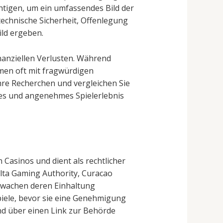
chtigen, um ein umfassendes Bild der
echnische Sicherheit, Offenlegung
ild ergeben.
nanziellen Verlusten. Während
rmen oft mit fragwürdigen
hre Recherchen und vergleichen Sie
eres und angenehmes Spielerlebnis
Casinos und dient als rechtlicher
ta Gaming Authority, Curacao
rwachen deren Einhaltung
Spiele, bevor sie eine Genehmigung
nd über einen Link zur Behörde