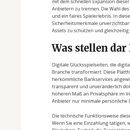
mit dem schnellen Expansion diese
Anbietern zu trennen. Die Wahl des 
und ein faires Spielerlebnis. In di
Sicherheitsmerkmale unverzichtbar 
Assets zu schützen und gleichzeiti
Was stellen dar
Digitale Glücksspielseiten, die dig
Branche transformiert. Diese Plat
herkömmliche Bankservices angewies
transparent und unveränderlich do
höheren Maß an Privatsphäre im Verg
Anbieter nur minimale persönliche 
Die technische Funktionsweise dies
Wenn Sie eine Einzahlung tätigen, w