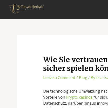
Skip
Post
to
navigation
content
Wie Sie vertraue
sicher spielen k
Leave a Comment
/
Blog
/ By
triaris
Die technologische Umwälzung hat 
Vorteile von
krypto casinos
für sich
Datenschutz, darüber hinaus innovat