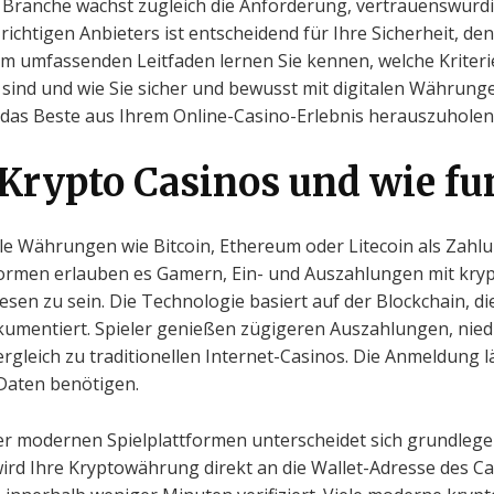
r Branche wächst zugleich die Anforderung, vertrauenswürd
richtigen Anbieters ist entscheidend für Ihre Sicherheit, 
esem umfassenden Leitfaden lernen Sie kennen, welche Kriteri
sind und wie Sie sicher und bewusst mit digitalen Währung
g das Beste aus Ihrem Online-Casino-Erlebnis herauszuholen
 Krypto Casinos und wie fu
itale Währungen wie Bitcoin, Ethereum oder Litecoin als Za
tformen erlauben es Gamern, Ein- und Auszahlungen mit kry
en zu sein. Die Technologie basiert auf der Blockchain, di
kumentiert. Spieler genießen zügigeren Auszahlungen, ni
leich zu traditionellen Internet-Casinos. Die Anmeldung läu
Daten benötigen.
er modernen Spielplattformen unterscheidet sich grundlege
ird Ihre Kryptowährung direkt an die Wallet-Adresse des Ca