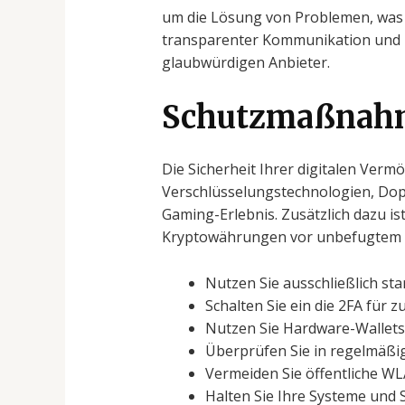
um die Lösung von Problemen, was i
transparenter Kommunikation und na
glaubwürdigen Anbieter.
Schutzmaßnahme
Die Sicherheit Ihrer digitalen Verm
Verschlüsselungstechnologien, Dopp
Gaming-Erlebnis. Zusätzlich dazu is
Kryptowährungen vor unbefugtem Zu
Nutzen Sie ausschließlich sta
Schalten Sie ein die 2FA für z
Nutzen Sie Hardware-Wallets
Überprüfen Sie in regelmäß
Vermeiden Sie öffentliche W
Halten Sie Ihre Systeme und