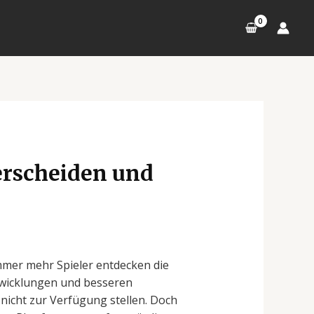
erscheiden und
mmer mehr Spieler entdecken die
bwicklungen und besseren
 nicht zur Verfügung stellen. Doch