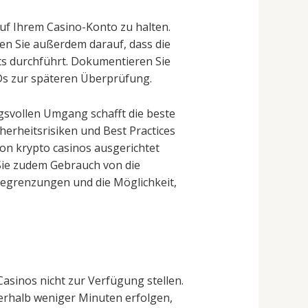
auf Ihrem Casino-Konto zu halten.
ten Sie außerdem darauf, dass die
ts durchführt. Dokumentieren Sie
IDs zur späteren Überprüfung.
svollen Umgang schafft die beste
herheitsrisiken und Best Practices
von krypto casinos ausgerichtet
 Sie zudem Gebrauch von die
begrenzungen und die Möglichkeit,
-Casinos nicht zur Verfügung stellen.
erhalb weniger Minuten erfolgen,