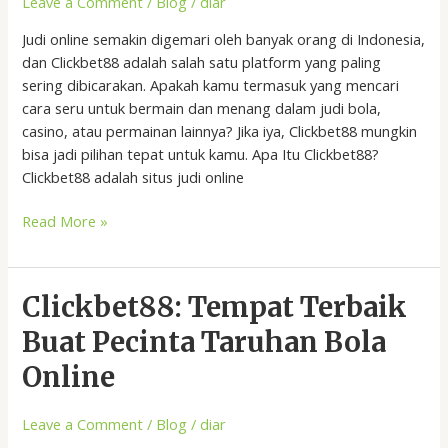
Leave a Comment
/
Blog
/
diar
Seru
dan
Judi online semakin digemari oleh banyak orang di Indonesia,
Menguntungkan
dan Clickbet88 adalah salah satu platform yang paling
sering dibicarakan. Apakah kamu termasuk yang mencari
cara seru untuk bermain dan menang dalam judi bola,
casino, atau permainan lainnya? Jika iya, Clickbet88 mungkin
bisa jadi pilihan tepat untuk kamu. Apa Itu Clickbet88?
Clickbet88 adalah situs judi online
Read More »
Clickbet88:
Clickbet88: Tempat Terbaik
Tempat
Buat Pecinta Taruhan Bola
Terbaik
Buat
Online
Pecinta
Taruhan
Leave a Comment
/
Blog
/
diar
Bola