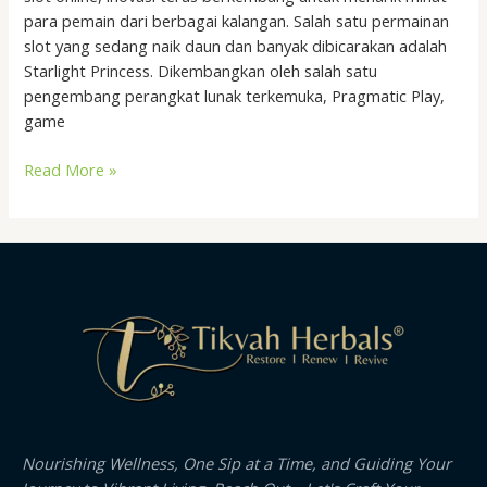
Tema
para pemain dari berbagai kalangan. Salah satu permainan
Fantasi
slot yang sedang naik daun dan banyak dibicarakan adalah
Starlight Princess. Dikembangkan oleh salah satu
pengembang perangkat lunak terkemuka, Pragmatic Play,
game
Read More »
Nourishing Wellness, One Sip at a Time, and Guiding Your