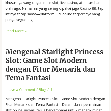
khususnya yang doyan main slot, live casino, atau taruhan
olahraga. Nama lain yang sering dipakai juga Casino 88, tapi
intinya tetap sama—platform judi online terpercaya yang
punya segudang
Read More »
Mengenal
Mengenal Starlight Princess
Starlight
Slot: Game Slot Modern
Princess
Slot:
dengan Fitur Menarik dan
Game
Tema Fantasi
Slot
Modern
Leave a Comment
/
Blog
/
diar
dengan
Fitur
Mengenal Starlight Princess Slot: Game Slot Modern dengan
Menarik
Fitur Menarik dan Tema Fantasi – Dalam dunia permainan
dan
slot online, inovasi terus berkembang untuk menarik minat