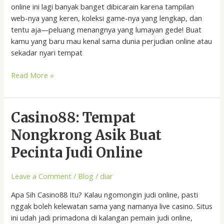
online ini lagi banyak banget dibicarain karena tampilan
Lebih
web-nya yang keren, koleksi game-nya yang lengkap, dan
Seru
tentu aja—peluang menangnya yang lumayan gede! Buat
kamu yang baru mau kenal sama dunia perjudian online atau
sekadar nyari tempat
Read More »
Casino88:
Casino88: Tempat
Tempat
Nongkrong Asik Buat
Nongkrong
Asik
Pecinta Judi Online
Buat
Pecinta
Leave a Comment
/
Blog
/
diar
Judi
Apa Sih Casino88 Itu? Kalau ngomongin judi online, pasti
Online
nggak boleh kelewatan sama yang namanya live casino. Situs
ini udah jadi primadona di kalangan pemain judi online,