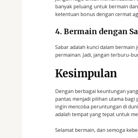
banyak peluang untuk bermain dan
ketentuan bonus dengan cermat ag
4.
Bermain dengan Sa
Sabar adalah kunci dalam bermain j
permainan. Jadi, jangan terburu-bu
Kesimpulan
Dengan berbagai keuntungan yang d
pantas menjadi pilihan utama bagi 
ingin mencoba peruntungan di dunia
adalah tempat yang tepat untuk mem
Selamat bermain, dan semoga kebe