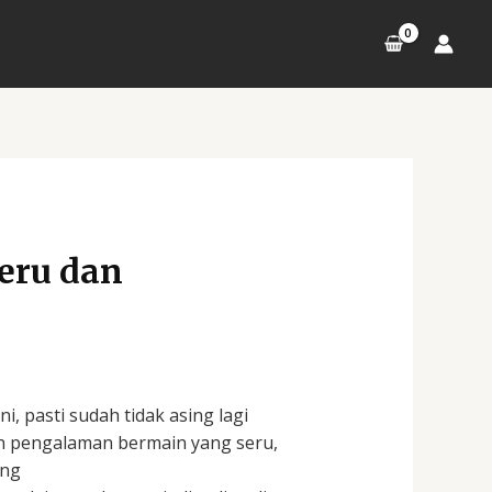
eru dan
, pasti sudah tidak asing lagi
kan pengalaman bermain yang seru,
ang