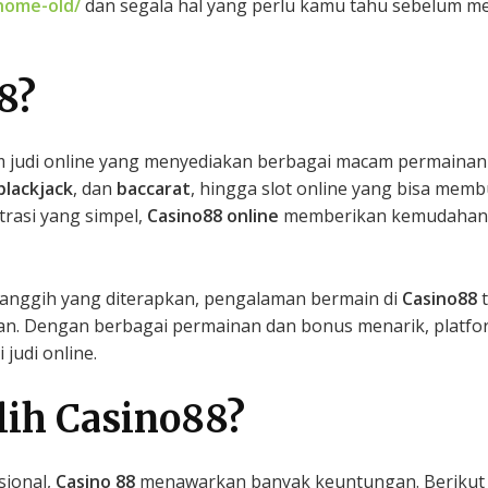
home-old/
dan segala hal yang perlu kamu tahu sebelum mem
8?
m judi online yang menyediakan berbagai macam permainan 
blackjack
, dan
baccarat
, hingga slot online yang bisa mem
trasi yang simpel,
Casino88 online
memberikan kemudahan ba
 canggih yang diterapkan, pengalaman bermain di
Casino88
t
. Dengan berbagai permainan dan bonus menarik, platform i
judi online.
ih Casino88?
sional,
Casino 88
menawarkan banyak keuntungan. Berikut 