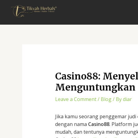
Skip
Post
to
navigation
content
Casino88: Menyel
Menguntungkan
Leave a Comment
/
Blog
/ By
diar
Jika kamu seorang penggemar judi on
dengan nama
Casino88
. Platform 
mudah, dan tentunya menguntungkan.