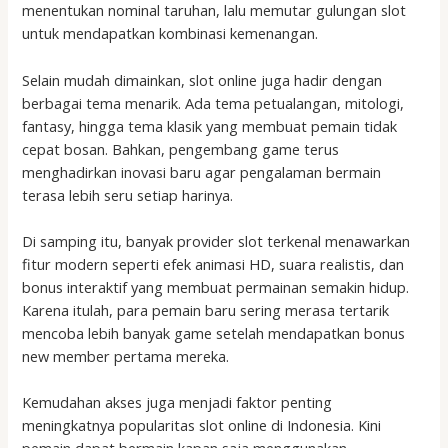
menentukan nominal taruhan, lalu memutar gulungan slot
untuk mendapatkan kombinasi kemenangan.
Selain mudah dimainkan, slot online juga hadir dengan
berbagai tema menarik. Ada tema petualangan, mitologi,
fantasy, hingga tema klasik yang membuat pemain tidak
cepat bosan. Bahkan, pengembang game terus
menghadirkan inovasi baru agar pengalaman bermain
terasa lebih seru setiap harinya.
Di samping itu, banyak provider slot terkenal menawarkan
fitur modern seperti efek animasi HD, suara realistis, dan
bonus interaktif yang membuat permainan semakin hidup.
Karena itulah, para pemain baru sering merasa tertarik
mencoba lebih banyak game setelah mendapatkan bonus
new member pertama mereka.
Kemudahan akses juga menjadi faktor penting
meningkatnya popularitas slot online di Indonesia. Kini