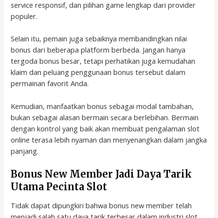
service responsif, dan pilihan game lengkap dari provider
populer.
Selain itu, pemain juga sebaiknya membandingkan nilai
bonus dari beberapa platform berbeda. Jangan hanya
tergoda bonus besar, tetapi perhatikan juga kemudahan
klaim dan peluang penggunaan bonus tersebut dalam
permainan favorit Anda.
Kemudian, manfaatkan bonus sebagai modal tambahan,
bukan sebagai alasan bermain secara berlebihan. Bermain
dengan kontrol yang baik akan membuat pengalaman slot
online terasa lebih nyaman dan menyenangkan dalam jangka
panjang.
Bonus New Member Jadi Daya Tarik
Utama Pecinta Slot
Tidak dapat dipungkiri bahwa bonus new member telah
menjadi salah satu daya tarik terbesar dalam industri slot