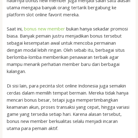
hadirnya bonus new member juga menjadi salah satu alasan
utama mengapa banyak orang tertarik bergabung ke
platform slot online favorit mereka.
Saat ini,
bonus new member
bukan hanya sekadar promosi
biasa. Banyak pemain justru menjadikan bonus tersebut
sebagai kesempatan awal untuk mencoba permainan
dengan modal lebih ringan. Oleh sebab itu, berbagai situs
berlomba-lomba memberikan penawaran terbaik agar
mampu menarik perhatian member baru dari berbagai
kalangan.
Di sisi lain, para pecinta slot online Indonesia juga semakin
cerdas dalam memilih tempat bermain. Mereka tidak hanya
mencari bonus besar, tetapi juga mempertimbangkan
keamanan akun, proses transaksi yang cepat, hingga variasi
game yang tersedia setiap hari. Karena alasan tersebut,
bonus new member berkualitas selalu menjadi incaran
utama para pemain aktif.