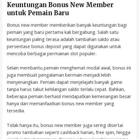
Keuntungan Bonus New Member
untuk Pemain Baru
Bonus new member memberikan banyak keuntungan bagi
pemain yang baru pertama kali bergabung. Salah satu
keuntungan paling terasa adalah tambahan saldo atau
persentase bonus deposit yang dapat digunakan untuk
mencoba berbagai permainan slot populer.
Selain membantu pemain menghemat modal awal, bonus ini
juga membuat pengalaman bermain menjadi lebih
menyenangkan. Pemain dapat menjelajahi banyak game
tanpa harus takut kehilangan saldo terlalu cepat. Bahkan,
beberapa pemain berhasil mendapatkan kemenangan besar
hanya dari memanfaatkan bonus new member yang
tersedia.
Tidak hanya itu, bonus new member juga sering disertai
promo tambahan seperti cashback harian, free spin, hingga