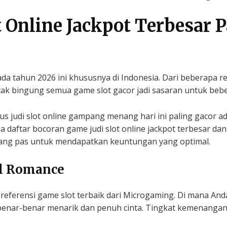
t Online Jackpot Terbesar 
ada tahun 2026 ini khususnya di Indonesia. Dari beberapa
 tak bingung semua game slot gacor jadi sasaran untuk beb
us judi slot online gampang menang hari ini paling gacor ada
a daftar bocoran game judi slot online jackpot terbesar dan
yang pas untuk mendapatkan keuntungan yang optimal.
al Romance
 referensi game slot terbaik dari Microgaming. Di mana And
nar-benar menarik dan penuh cinta. Tingkat kemenangan y