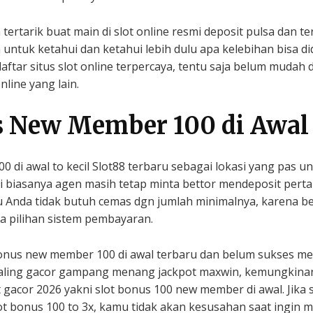
tertarik buat main di slot online resmi deposit pulsa dan 
a untuk ketahui dan ketahui lebih dulu apa kelebihan bisa 
ftar situs slot online terpercaya, tentu saja belum mudah 
line yang lain.
s New Member 100 di Awal 
0 di awal to kecil Slot88 terbaru sebagai lokasi yang pas 
i biasanya agen masih tetap minta bettor mendeposit pert
aru Anda tidak butuh cemas dgn jumlah minimalnya, karena 
a pilihan sistem pembayaran.
 bonus new member 100 di awal terbaru dan belum sukses m
 paling gacor gampang menang jackpot maxwin, kemungkina
gacor 2026 yakni slot bonus 100 new member di awal. Jika s
lot bonus 100 to 3x, kamu tidak akan kesusahan saat ingin 