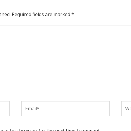
shed.
Required fields are marked
*
Email*
Web
e in this browser for the next time I comment.