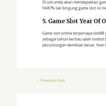
Di sini anda akan mendapatkan gam
94.87% tak bingung game slot ini me
5. Game Slot Year Of 
Game slot online terpercaya slot88 y
sebagai tahun kerbau ialah simbol 
peruntungan demikian besar. Year 
←
Previous Post