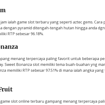
am
le jam ialah game slot terbaru yang seperti aztec gems. Car
a dengan pyramid ditengah-tengah hutan hingga anda dgn 
miliki RTP sebesar 96.18%.
onanza
mpang menang terpercaya paling favorit untuk beberapa pem
lay. Sweet Bonanza slot memiliki tema buah-buahan yng m
nza memiliki RTP sebesar 97.51% di mana ialah angka yang 
Fruit
a game slot online terbaru gampang menang terpercaya pali