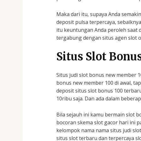
Maka dari itu, supaya Anda semakin 
deposit pulsa terpercaya, sebaikny
itu keuntungan Anda peroleh saat da
tergabung dengan situs agen slot on
Situs Slot Bonu
Situs judi slot bonus new member 10
bonus new member 100 di awal, tap
deposit situs slot bonus 100 terb
10ribu saja. Dan ada dalam beberap
Bila sejauh ini kamu bermain slot
bocoran skema slot gacor hari ini
kelompok nama nama situs judi slot 
situs slot terbaru dan terpercaya s