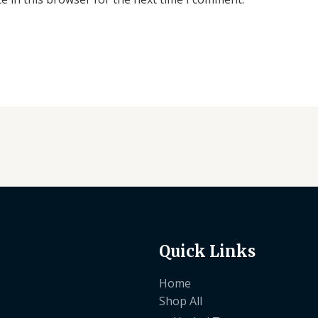
Quick Links
Home
Shop All