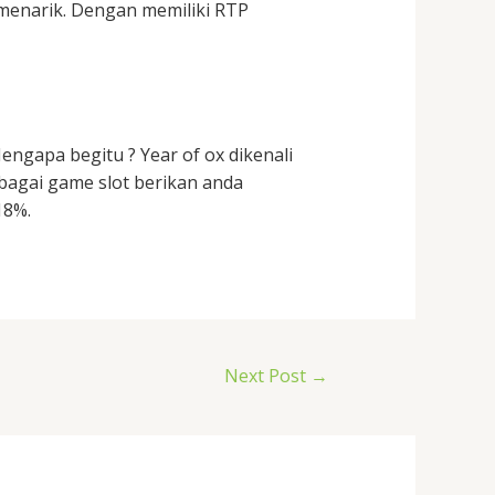
menarik. Dengan memiliki RTP
Mengapa begitu ? Year of ox dikenali
bagai game slot berikan anda
18%.
Next Post
→