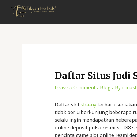
Skip
Post
to
navigation
content
Daftar Situs Judi
Leave a Comment
/
Blog
/ By
irinast
Daftar slot
sha-ny
terbaru sediakan 
tidak perlu berkunjung beberapa rum
selalu ingin mendapatkan beberapa k
online deposit pulsa resmi Slot88 
pencinta game slot online resmi dep